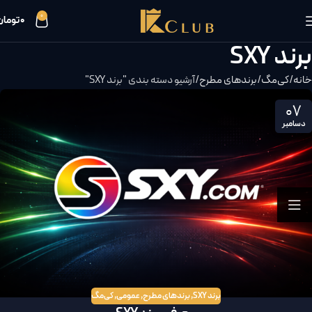
0
0
تومان
برند SXY
خانه
کی‌مگ
برند‌های مطرح
آرشیو دسته بندی "برند SXY"
07
دسامبر
برند SXY
,
برند‌های مطرح
,
عمومی
,
کی‌مگ